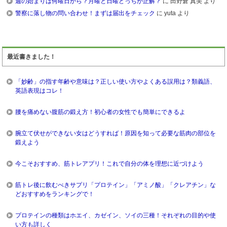
週の始まりは何曜日から？月曜と日曜どっちが正解？
に 田野倉 真美 より
警察に落し物の問い合わせ！まずは届出をチェック
に yuta より
最近書きました！
「妙齢」の指す年齢や意味は？正しい使い方やよくある誤用は？類義語、
英語表現はコレ！
腰を痛めない腹筋の鍛え方！初心者の女性でも簡単にできるよ
腕立て伏せができない女はどうすれば！原因を知って必要な筋肉の部位を
鍛えよう
今こそおすすめ、筋トレアプリ！これで自分の体を理想に近づけよう
筋トレ後に飲むべきサプリ「プロテイン」「アミノ酸」「クレアチン」な
どおすすめをランキングで！
プロテインの種類はホエイ、カゼイン、ソイの三種！それぞれの目的や使
い方も詳しく