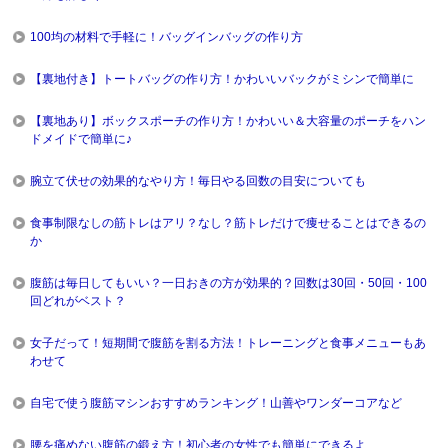
100均の材料で手軽に！バッグインバッグの作り方
【裏地付き】トートバッグの作り方！かわいいバックがミシンで簡単に
【裏地あり】ボックスポーチの作り方！かわいい＆大容量のポーチをハン
ドメイドで簡単に♪
腕立て伏せの効果的なやり方！毎日やる回数の目安についても
食事制限なしの筋トレはアリ？なし？筋トレだけで痩せることはできるの
か
腹筋は毎日してもいい？一日おきの方が効果的？回数は30回・50回・100
回どれがベスト？
女子だって！短期間で腹筋を割る方法！トレーニングと食事メニューもあ
わせて
自宅で使う腹筋マシンおすすめランキング！山善やワンダーコアなど
腰を痛めない腹筋の鍛え方！初心者の女性でも簡単にできるよ