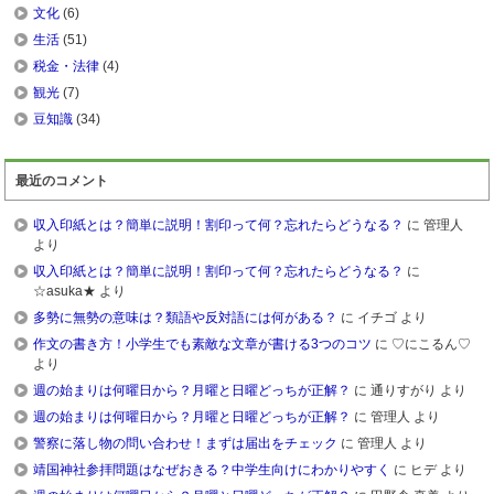
文化
(6)
生活
(51)
税金・法律
(4)
観光
(7)
豆知識
(34)
最近のコメント
収入印紙とは？簡単に説明！割印って何？忘れたらどうなる？
に 管理人
より
収入印紙とは？簡単に説明！割印って何？忘れたらどうなる？
に
☆asuka★ より
多勢に無勢の意味は？類語や反対語には何がある？
に イチゴ より
作文の書き方！小学生でも素敵な文章が書ける3つのコツ
に ♡にこるん♡
より
週の始まりは何曜日から？月曜と日曜どっちが正解？
に 通りすがり より
週の始まりは何曜日から？月曜と日曜どっちが正解？
に 管理人 より
警察に落し物の問い合わせ！まずは届出をチェック
に 管理人 より
靖国神社参拝問題はなぜおきる？中学生向けにわかりやすく
に ヒデ より