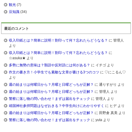
観光
(7)
豆知識
(34)
最近のコメント
収入印紙とは？簡単に説明！割印って何？忘れたらどうなる？
に 管理人
より
収入印紙とは？簡単に説明！割印って何？忘れたらどうなる？
に
☆asuka★ より
多勢に無勢の意味は？類語や反対語には何がある？
に イチゴ より
作文の書き方！小学生でも素敵な文章が書ける3つのコツ
に ♡にこるん♡
より
週の始まりは何曜日から？月曜と日曜どっちが正解？
に 通りすがり より
週の始まりは何曜日から？月曜と日曜どっちが正解？
に 管理人 より
警察に落し物の問い合わせ！まずは届出をチェック
に 管理人 より
靖国神社参拝問題はなぜおきる？中学生向けにわかりやすく
に ヒデ より
週の始まりは何曜日から？月曜と日曜どっちが正解？
に 田野倉 真美 より
警察に落し物の問い合わせ！まずは届出をチェック
に yuta より