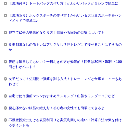
【裏地付き】トートバッグの作り方！かわいいバックがミシンで簡単に
【裏地あり】ボックスポーチの作り方！かわいい＆大容量のポーチをハン
ドメイドで簡単に♪
腕立て伏せの効果的なやり方！毎日やる回数の目安についても
食事制限なしの筋トレはアリ？なし？筋トレだけで痩せることはできるの
か
腹筋は毎日してもいい？一日おきの方が効果的？回数は30回・50回・100
回どれがベスト？
女子だって！短期間で腹筋を割る方法！トレーニングと食事メニューもあ
わせて
自宅で使う腹筋マシンおすすめランキング！山善やワンダーコアなど
腰を痛めない腹筋の鍛え方！初心者の女性でも簡単にできるよ
不動産投資における表面利回りと実質利回りの違い！計算方法や気を付け
るポイントも