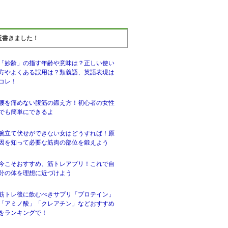
近書きました！
「妙齢」の指す年齢や意味は？正しい使い
方やよくある誤用は？類義語、英語表現は
コレ！
腰を痛めない腹筋の鍛え方！初心者の女性
でも簡単にできるよ
腕立て伏せができない女はどうすれば！原
因を知って必要な筋肉の部位を鍛えよう
今こそおすすめ、筋トレアプリ！これで自
分の体を理想に近づけよう
筋トレ後に飲むべきサプリ「プロテイン」
「アミノ酸」「クレアチン」などおすすめ
をランキングで！