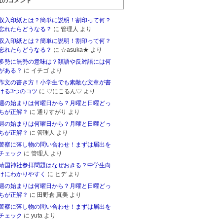
近のコメント
収入印紙とは？簡単に説明！割印って何？
忘れたらどうなる？
に 管理人 より
収入印紙とは？簡単に説明！割印って何？
忘れたらどうなる？
に ☆asuka★ より
多勢に無勢の意味は？類語や反対語には何
がある？
に イチゴ より
作文の書き方！小学生でも素敵な文章が書
ける3つのコツ
に ♡にこるん♡ より
週の始まりは何曜日から？月曜と日曜どっ
ちが正解？
に 通りすがり より
週の始まりは何曜日から？月曜と日曜どっ
ちが正解？
に 管理人 より
警察に落し物の問い合わせ！まずは届出を
チェック
に 管理人 より
靖国神社参拝問題はなぜおきる？中学生向
けにわかりやすく
に ヒデ より
週の始まりは何曜日から？月曜と日曜どっ
ちが正解？
に 田野倉 真美 より
警察に落し物の問い合わせ！まずは届出を
チェック
に yuta より