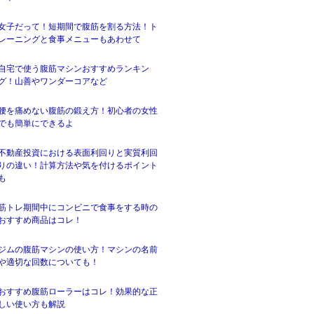
女子だって！短期間で腹筋を割る方法！ト
レーニングと食事メニューもあわせて
自宅で使う腹筋マシンおすすめランキン
グ！山善やワンダーコアなど
腰を痛めない腹筋の鍛え方！初心者の女性
でも簡単にできるよ
不動産投資における表面利回りと実質利回
りの違い！計算方法や気を付けるポイント
も
筋トレ期間中にコンビニで食事をする時の
おすすめ商品はコレ！
ジムの腹筋マシンの使い方！マシンの名前
や適切な回数についても！
おすすめ腹筋ローラーはコレ！効果的な正
しい使い方も解説