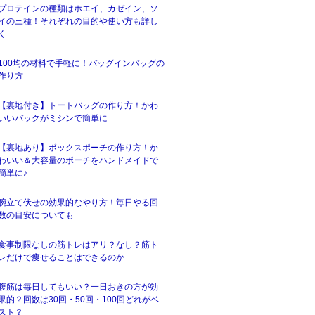
プロテインの種類はホエイ、カゼイン、ソ
イの三種！それぞれの目的や使い方も詳し
く
100均の材料で手軽に！バッグインバッグの
作り方
【裏地付き】トートバッグの作り方！かわ
いいバックがミシンで簡単に
【裏地あり】ボックスポーチの作り方！か
わいい＆大容量のポーチをハンドメイドで
簡単に♪
腕立て伏せの効果的なやり方！毎日やる回
数の目安についても
食事制限なしの筋トレはアリ？なし？筋ト
レだけで痩せることはできるのか
腹筋は毎日してもいい？一日おきの方が効
果的？回数は30回・50回・100回どれがベ
スト？