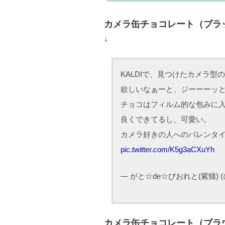
カメラ缶チョコレート（ブラ
↓
KALDIで、見つけたカメラ型の入
欲しいなぁーと、ジーーーッと
チョコはフィルム的な包みに
良くできてるし、可愛い。
カメラ好きの人へのバレンタ
pic.twitter.com/K5g3aCXuYh
— がと☆de☆びおれと(紫猫) (@M
カメラ缶チョコレート（ブラ