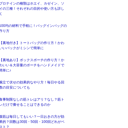
プロテインの種類はホエイ、カゼイン、ソ
イの三種！それぞれの目的や使い方も詳し
く
100均の材料で手軽に！バッグインバッグの
作り方
【裏地付き】トートバッグの作り方！かわ
いいバックがミシンで簡単に
【裏地あり】ボックスポーチの作り方！か
わいい＆大容量のポーチをハンドメイドで
簡単に♪
腕立て伏せの効果的なやり方！毎日やる回
数の目安についても
食事制限なしの筋トレはアリ？なし？筋ト
レだけで痩せることはできるのか
腹筋は毎日してもいい？一日おきの方が効
果的？回数は30回・50回・100回どれがベ
スト？