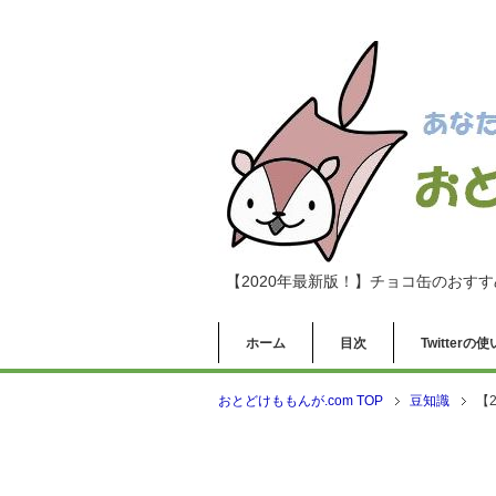
【2020年最新版！】チョコ缶のおす
ホーム
目次
Twitter
おとどけももんが.com TOP
豆知識
【