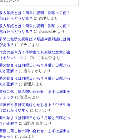
近のコメント
収入印紙とは？簡単に説明！割印って何？
忘れたらどうなる？
に 管理人 より
収入印紙とは？簡単に説明！割印って何？
忘れたらどうなる？
に ☆asuka★ より
多勢に無勢の意味は？類語や反対語には何
がある？
に イチゴ より
作文の書き方！小学生でも素敵な文章が書
ける3つのコツ
に ♡にこるん♡ より
週の始まりは何曜日から？月曜と日曜どっ
ちが正解？
に 通りすがり より
週の始まりは何曜日から？月曜と日曜どっ
ちが正解？
に 管理人 より
警察に落し物の問い合わせ！まずは届出を
チェック
に 管理人 より
靖国神社参拝問題はなぜおきる？中学生向
けにわかりやすく
に ヒデ より
週の始まりは何曜日から？月曜と日曜どっ
ちが正解？
に 田野倉 真美 より
警察に落し物の問い合わせ！まずは届出を
チェック
に yuta より