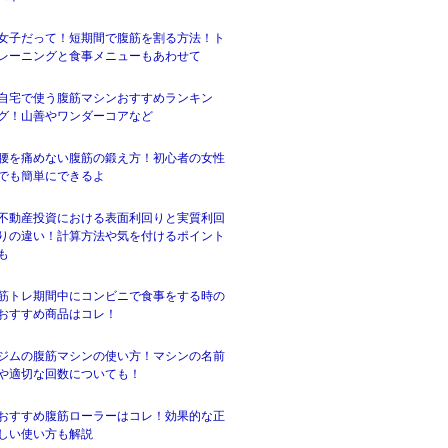
女子だって！短期間で腹筋を割る方法！ト
レーニングと食事メニューもあわせて
自宅で使う腹筋マシンおすすめランキン
グ！山善やワンダーコアなど
腰を痛めない腹筋の鍛え方！初心者の女性
でも簡単にできるよ
不動産投資における表面利回りと実質利回
りの違い！計算方法や気を付けるポイント
も
筋トレ期間中にコンビニで食事をする時の
おすすめ商品はコレ！
ジムの腹筋マシンの使い方！マシンの名前
や適切な回数についても！
おすすめ腹筋ローラーはコレ！効果的な正
しい使い方も解説