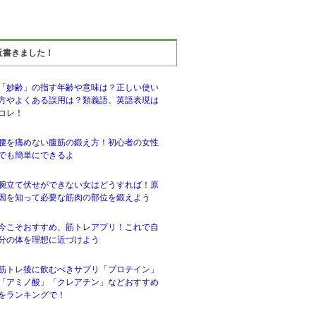
近書きました！
「妙齢」の指す年齢や意味は？正しい使い
方やよくある誤用は？類義語、英語表現は
コレ！
腰を痛めない腹筋の鍛え方！初心者の女性
でも簡単にできるよ
腕立て伏せができない女はどうすれば！原
因を知って必要な筋肉の部位を鍛えよう
今こそおすすめ、筋トレアプリ！これで自
分の体を理想に近づけよう
筋トレ後に飲むべきサプリ「プロテイン」
「アミノ酸」「クレアチン」などおすすめ
をランキングで！