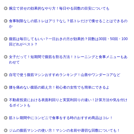
腕立て伏せの効果的なやり方！毎日やる回数の目安についても
食事制限なしの筋トレはアリ？なし？筋トレだけで痩せることはできるの
か
腹筋は毎日してもいい？一日おきの方が効果的？回数は30回・50回・100
回どれがベスト？
女子だって！短期間で腹筋を割る方法！トレーニングと食事メニューもあ
わせて
自宅で使う腹筋マシンおすすめランキング！山善やワンダーコアなど
腰を痛めない腹筋の鍛え方！初心者の女性でも簡単にできるよ
不動産投資における表面利回りと実質利回りの違い！計算方法や気を付け
るポイントも
筋トレ期間中にコンビニで食事をする時のおすすめ商品はコレ！
ジムの腹筋マシンの使い方！マシンの名前や適切な回数についても！