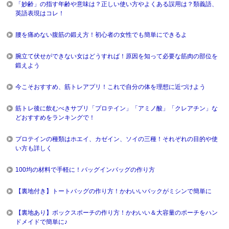
「妙齢」の指す年齢や意味は？正しい使い方やよくある誤用は？類義語、
英語表現はコレ！
腰を痛めない腹筋の鍛え方！初心者の女性でも簡単にできるよ
腕立て伏せができない女はどうすれば！原因を知って必要な筋肉の部位を
鍛えよう
今こそおすすめ、筋トレアプリ！これで自分の体を理想に近づけよう
筋トレ後に飲むべきサプリ「プロテイン」「アミノ酸」「クレアチン」な
どおすすめをランキングで！
プロテインの種類はホエイ、カゼイン、ソイの三種！それぞれの目的や使
い方も詳しく
100均の材料で手軽に！バッグインバッグの作り方
【裏地付き】トートバッグの作り方！かわいいバックがミシンで簡単に
【裏地あり】ボックスポーチの作り方！かわいい＆大容量のポーチをハン
ドメイドで簡単に♪