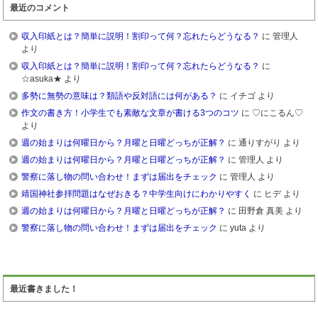
最近のコメント
収入印紙とは？簡単に説明！割印って何？忘れたらどうなる？
に 管理人
より
収入印紙とは？簡単に説明！割印って何？忘れたらどうなる？
に
☆asuka★ より
多勢に無勢の意味は？類語や反対語には何がある？
に イチゴ より
作文の書き方！小学生でも素敵な文章が書ける3つのコツ
に ♡にこるん♡
より
週の始まりは何曜日から？月曜と日曜どっちが正解？
に 通りすがり より
週の始まりは何曜日から？月曜と日曜どっちが正解？
に 管理人 より
警察に落し物の問い合わせ！まずは届出をチェック
に 管理人 より
靖国神社参拝問題はなぜおきる？中学生向けにわかりやすく
に ヒデ より
週の始まりは何曜日から？月曜と日曜どっちが正解？
に 田野倉 真美 より
警察に落し物の問い合わせ！まずは届出をチェック
に yuta より
最近書きました！