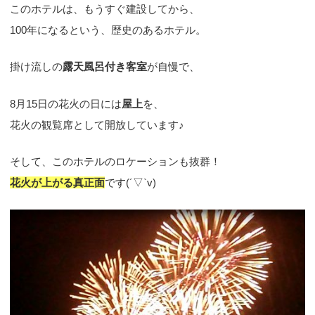
このホテルは、もうすぐ建設してから、
100年になるという、歴史のあるホテル。
掛け流しの
露天風呂付き客室
が自慢で、
8月15日の花火の日には
屋上
を、
花火の観覧席として開放しています♪
そして、このホテルのロケーションも抜群！
花火が上がる真正面
です(´▽`v)