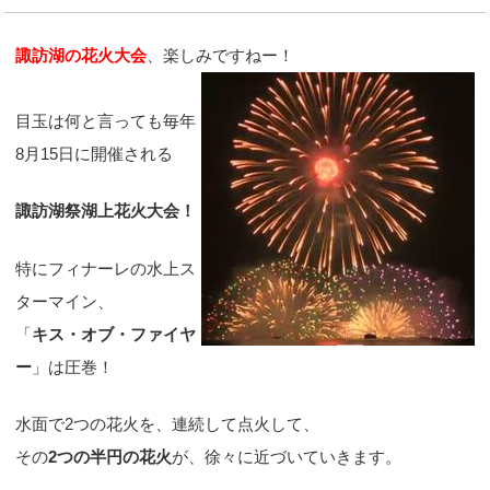
諏訪湖の花火大会
、楽しみですねー！
目玉は何と言っても毎年
8月15日に開催される
諏訪湖祭湖上花火大会！
特にフィナーレの水上ス
ターマイン、
「
キス・オブ・ファイヤ
ー
」は圧巻！
水面で2つの花火を、連続して点火して、
その
2つの半円の花火
が、徐々に近づいていきます。