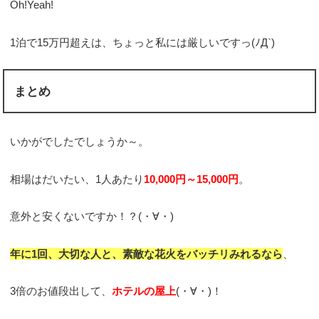
Oh!Yeah!
1泊で15万円超えは、ちょっと私には厳しいですっ(ﾉД`)
まとめ
いかがでしたでしょうか～。
相場はだいたい、1人あたり
10,000円～15,000円
。
意外と安くないですか！？(・∀・)
年に1回、大切な人と、素敵な花火をバッチリみれるなら
、
3倍のお値段出して、
ホテルの屋上
(・∀・)！