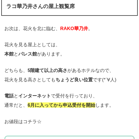
ラコ華乃井さんの屋上観覧席
お次は、花火を北に臨む、
RAKO華乃井
。
花火を見る屋上としては、
本館
と
パレス館
があります。
どちらも、
5階建て以上の高さ
があるホテルなので、
花火を見る高さとしても
ちょうど良い位置
です(*´∀人)
電話
と
インターネット
で受付を行っており、
通常だと、
6月に入ってから申込受付を開始
します。
お値段はコチラ☆