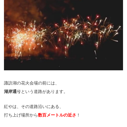
諏訪湖の花火会場の前には、
湖岸通り
という道路があります。
紅やは、その道路沿いにある、
打ち上げ場所から
数百メートルの近さ
！