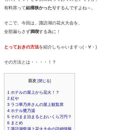
有料席って
結構狭かったり
するんですよね～。
そこで、今回は、諏訪湖の花火大会を、
全部漏らさず
満喫
する為に！
とっておきの方法
を紹介しちゃいますっ(・∀・)
その方法とは・・・・！？
目次
[
閉じる
]
1
ホテルの屋上から花火！？
2
紅や
3
ラコ華乃井さんの屋上観覧席
4
ホテル鷺乃湯
5
そのまま泊まるとおいくら万円？
6
まとめ
7
諏訪湖祭湖上花火大会の詳細情報