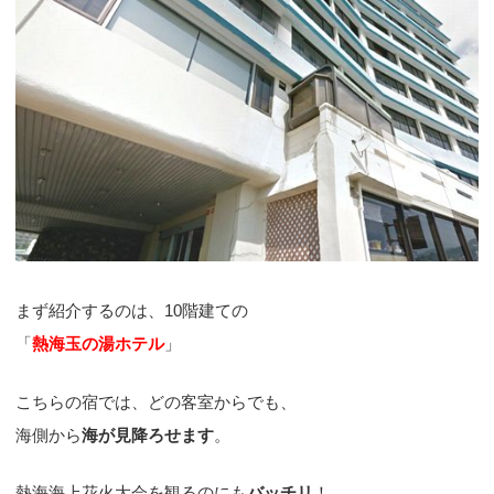
まず紹介するのは、10階建ての
「
熱海玉の湯ホテル
」
こちらの宿では、どの客室からでも、
海側から
海が見降ろせます
。
熱海海上花火大会を観るのにも
バッチリ
！