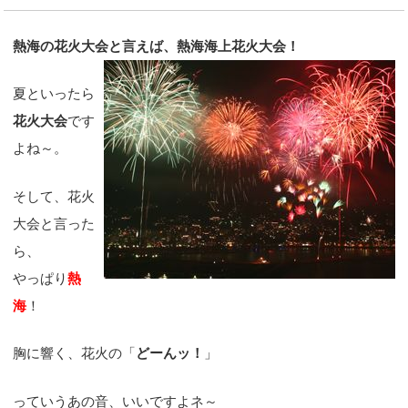
熱海の花火大会と言えば、熱海海上花火大会！
夏といったら
花火大会
です
よね～。
そして、花火
大会と言った
ら、
やっぱり
熱
海
！
胸に響く、花火の「
どーんッ！
」
っていうあの音、いいですよネ～