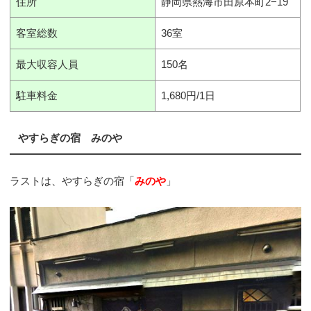
住所
静岡県熱海市田原本町2−19
客室総数
36室
最大収容人員
150名
駐車料金
1,680円/1日
やすらぎの宿 みのや
ラストは、やすらぎの宿「
みのや
」