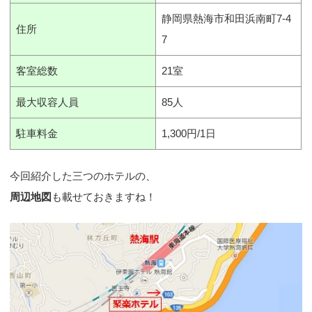
静岡県熱海市和田浜南町7-4
住所
7
客室総数
21室
最大収容人員
85人
駐車料金
1,300円/1日
今回紹介した三つのホテルの、
周辺地図
も載せておきますね！