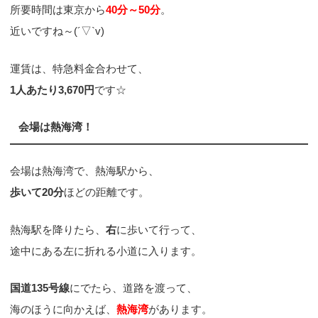
所要時間は東京から
40分～50分
。
近いですね～(´▽`v)
運賃は、特急料金合わせて、
1人あたり3,670円
です☆
会場は熱海湾！
会場は熱海湾で、熱海駅から、
歩いて20分
ほどの距離です。
熱海駅を降りたら、
右
に歩いて行って、
途中にある左に折れる小道に入ります。
国道135号線
にでたら、道路を渡って、
海のほうに向かえば、
熱海湾
があります。