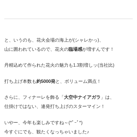
と、いうのも、花火会場の海上が(シャレかっ)、
山に囲われているので、花火の
臨場感
が増すんです！
丹精込めて作られた花火の魅力も1.3割増しッ(当社比)
打ち上げ本数も
約5000発
と、ボリューム満点！
さらに、フィナーレを飾る「
大空中ナイアガラ
」は、
仕掛けではない、連発打ち上げのスターマイン！
いやー、今年も楽しみですね～(*ﾟｰﾟ*)
今すぐにでも、観たくなっちゃいました♪