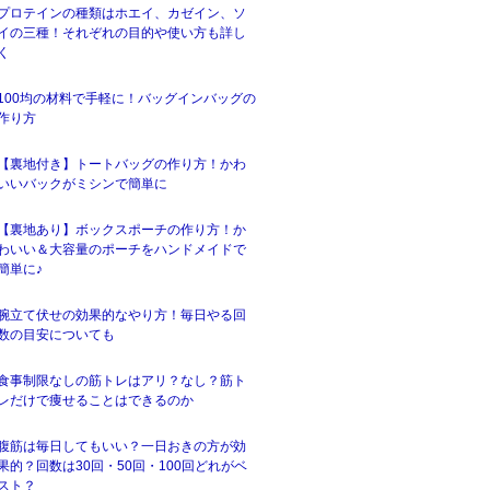
プロテインの種類はホエイ、カゼイン、ソ
イの三種！それぞれの目的や使い方も詳し
く
100均の材料で手軽に！バッグインバッグの
作り方
【裏地付き】トートバッグの作り方！かわ
いいバックがミシンで簡単に
【裏地あり】ボックスポーチの作り方！か
わいい＆大容量のポーチをハンドメイドで
簡単に♪
腕立て伏せの効果的なやり方！毎日やる回
数の目安についても
食事制限なしの筋トレはアリ？なし？筋ト
レだけで痩せることはできるのか
腹筋は毎日してもいい？一日おきの方が効
果的？回数は30回・50回・100回どれがベ
スト？