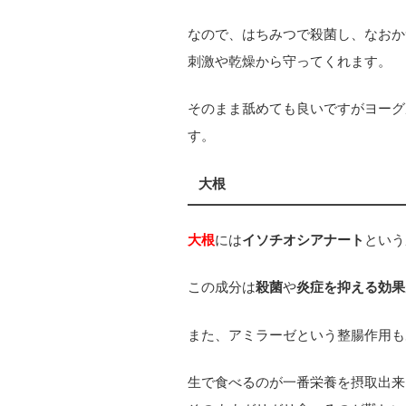
なので、はちみつで殺菌し、なおか
刺激や乾燥から守ってくれます。
そのまま舐めても良いですがヨーグ
す。
大根
大根
には
イソチオシアナート
という
この成分は
殺菌
や
炎症を抑える効果
また、アミラーゼという整腸作用も
生で食べるのが一番栄養を摂取出来