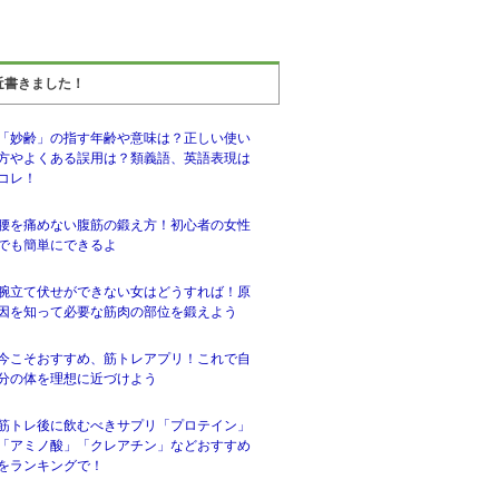
近書きました！
「妙齢」の指す年齢や意味は？正しい使い
方やよくある誤用は？類義語、英語表現は
コレ！
腰を痛めない腹筋の鍛え方！初心者の女性
でも簡単にできるよ
腕立て伏せができない女はどうすれば！原
因を知って必要な筋肉の部位を鍛えよう
今こそおすすめ、筋トレアプリ！これで自
分の体を理想に近づけよう
筋トレ後に飲むべきサプリ「プロテイン」
「アミノ酸」「クレアチン」などおすすめ
をランキングで！