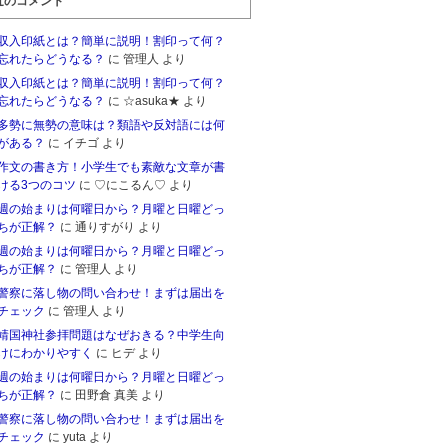
近のコメント
収入印紙とは？簡単に説明！割印って何？
忘れたらどうなる？
に 管理人 より
収入印紙とは？簡単に説明！割印って何？
忘れたらどうなる？
に ☆asuka★ より
多勢に無勢の意味は？類語や反対語には何
がある？
に イチゴ より
作文の書き方！小学生でも素敵な文章が書
ける3つのコツ
に ♡にこるん♡ より
週の始まりは何曜日から？月曜と日曜どっ
ちが正解？
に 通りすがり より
週の始まりは何曜日から？月曜と日曜どっ
ちが正解？
に 管理人 より
警察に落し物の問い合わせ！まずは届出を
チェック
に 管理人 より
靖国神社参拝問題はなぜおきる？中学生向
けにわかりやすく
に ヒデ より
週の始まりは何曜日から？月曜と日曜どっ
ちが正解？
に 田野倉 真美 より
警察に落し物の問い合わせ！まずは届出を
チェック
に yuta より