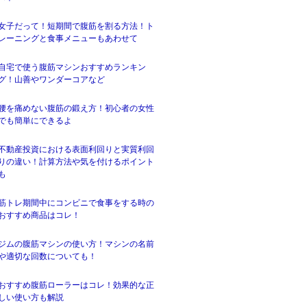
女子だって！短期間で腹筋を割る方法！ト
レーニングと食事メニューもあわせて
自宅で使う腹筋マシンおすすめランキン
グ！山善やワンダーコアなど
腰を痛めない腹筋の鍛え方！初心者の女性
でも簡単にできるよ
不動産投資における表面利回りと実質利回
りの違い！計算方法や気を付けるポイント
も
筋トレ期間中にコンビニで食事をする時の
おすすめ商品はコレ！
ジムの腹筋マシンの使い方！マシンの名前
や適切な回数についても！
おすすめ腹筋ローラーはコレ！効果的な正
しい使い方も解説