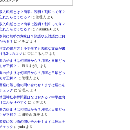
近のコメント
収入印紙とは？簡単に説明！割印って何？
忘れたらどうなる？
に 管理人 より
収入印紙とは？簡単に説明！割印って何？
忘れたらどうなる？
に ☆asuka★ より
多勢に無勢の意味は？類語や反対語には何
がある？
に イチゴ より
作文の書き方！小学生でも素敵な文章が書
ける3つのコツ
に ♡にこるん♡ より
週の始まりは何曜日から？月曜と日曜どっ
ちが正解？
に 通りすがり より
週の始まりは何曜日から？月曜と日曜どっ
ちが正解？
に 管理人 より
警察に落し物の問い合わせ！まずは届出を
チェック
に 管理人 より
靖国神社参拝問題はなぜおきる？中学生向
けにわかりやすく
に ヒデ より
週の始まりは何曜日から？月曜と日曜どっ
ちが正解？
に 田野倉 真美 より
警察に落し物の問い合わせ！まずは届出を
チェック
に yuta より