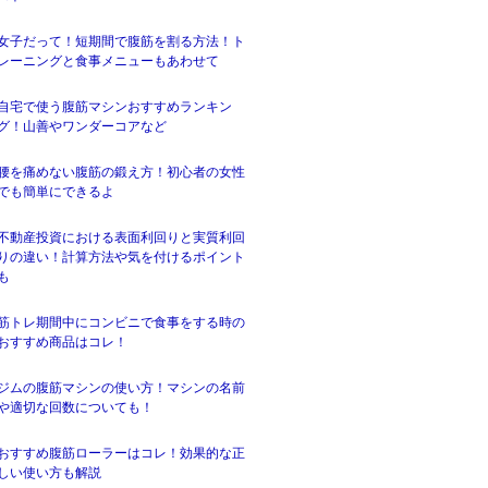
女子だって！短期間で腹筋を割る方法！ト
レーニングと食事メニューもあわせて
自宅で使う腹筋マシンおすすめランキン
グ！山善やワンダーコアなど
腰を痛めない腹筋の鍛え方！初心者の女性
でも簡単にできるよ
不動産投資における表面利回りと実質利回
りの違い！計算方法や気を付けるポイント
も
筋トレ期間中にコンビニで食事をする時の
おすすめ商品はコレ！
ジムの腹筋マシンの使い方！マシンの名前
や適切な回数についても！
おすすめ腹筋ローラーはコレ！効果的な正
しい使い方も解説