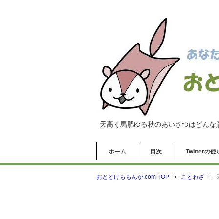
天高く馬肥ゆる秋のあいさつはどんな
ホーム
目次
Twitter
おとどけももんが.com TOP
ことわざ