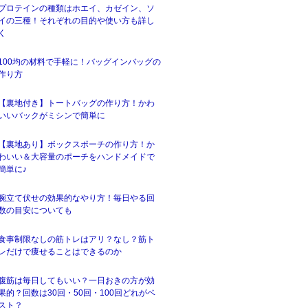
プロテインの種類はホエイ、カゼイン、ソ
イの三種！それぞれの目的や使い方も詳し
く
100均の材料で手軽に！バッグインバッグの
作り方
【裏地付き】トートバッグの作り方！かわ
いいバックがミシンで簡単に
【裏地あり】ボックスポーチの作り方！か
わいい＆大容量のポーチをハンドメイドで
簡単に♪
腕立て伏せの効果的なやり方！毎日やる回
数の目安についても
食事制限なしの筋トレはアリ？なし？筋ト
レだけで痩せることはできるのか
腹筋は毎日してもいい？一日おきの方が効
果的？回数は30回・50回・100回どれがベ
スト？