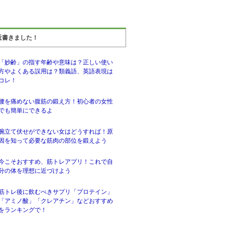
近書きました！
「妙齢」の指す年齢や意味は？正しい使い
方やよくある誤用は？類義語、英語表現は
コレ！
腰を痛めない腹筋の鍛え方！初心者の女性
でも簡単にできるよ
腕立て伏せができない女はどうすれば！原
因を知って必要な筋肉の部位を鍛えよう
今こそおすすめ、筋トレアプリ！これで自
分の体を理想に近づけよう
筋トレ後に飲むべきサプリ「プロテイン」
「アミノ酸」「クレアチン」などおすすめ
をランキングで！