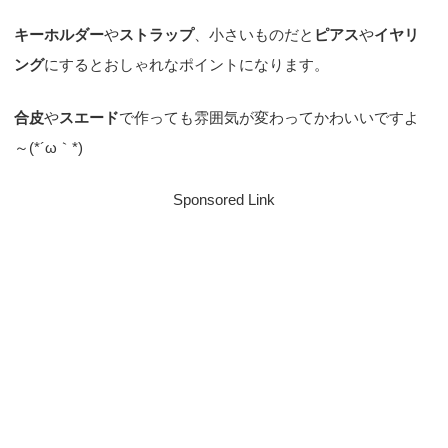
キーホルダー
や
ストラップ
、小さいものだと
ピアス
や
イヤリ
ング
にするとおしゃれなポイントになります。
合皮
や
スエード
で作っても雰囲気が変わってかわいいですよ
～(*´ω｀*)
Sponsored Link