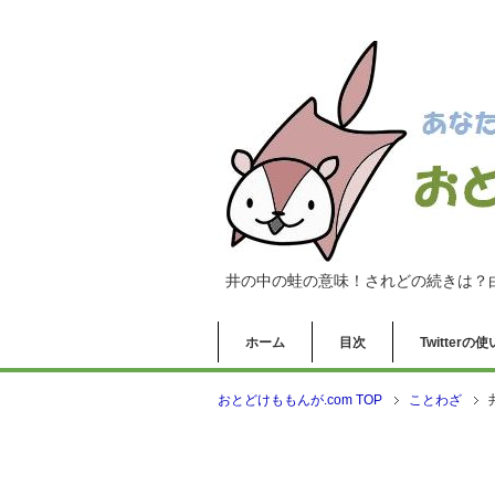
井の中の蛙の意味！されどの続きは？
ホーム
目次
Twitter
おとどけももんが.com TOP
ことわざ