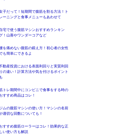
女子だって！短期間で腹筋を割る方法！ト
レーニングと食事メニューもあわせて
自宅で使う腹筋マシンおすすめランキン
グ！山善やワンダーコアなど
腰を痛めない腹筋の鍛え方！初心者の女性
でも簡単にできるよ
不動産投資における表面利回りと実質利回
りの違い！計算方法や気を付けるポイント
も
筋トレ期間中にコンビニで食事をする時の
おすすめ商品はコレ！
ジムの腹筋マシンの使い方！マシンの名前
や適切な回数についても！
おすすめ腹筋ローラーはコレ！効果的な正
しい使い方も解説