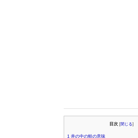
目次
[
閉じる
]
1
井の中の蛙の意味