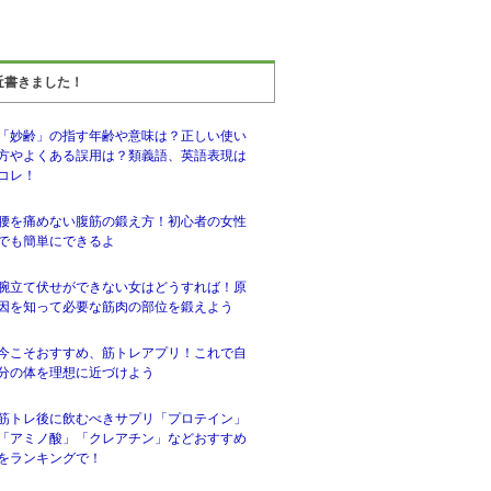
近書きました！
「妙齢」の指す年齢や意味は？正しい使い
方やよくある誤用は？類義語、英語表現は
コレ！
腰を痛めない腹筋の鍛え方！初心者の女性
でも簡単にできるよ
腕立て伏せができない女はどうすれば！原
因を知って必要な筋肉の部位を鍛えよう
今こそおすすめ、筋トレアプリ！これで自
分の体を理想に近づけよう
筋トレ後に飲むべきサプリ「プロテイン」
「アミノ酸」「クレアチン」などおすすめ
をランキングで！