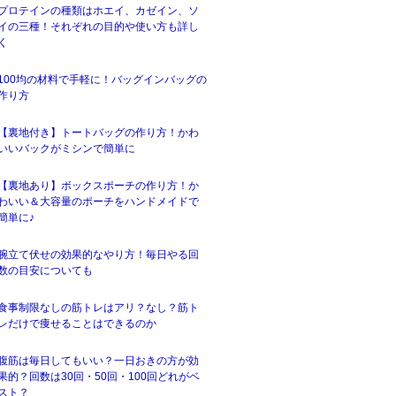
プロテインの種類はホエイ、カゼイン、ソ
イの三種！それぞれの目的や使い方も詳し
く
100均の材料で手軽に！バッグインバッグの
作り方
【裏地付き】トートバッグの作り方！かわ
いいバックがミシンで簡単に
【裏地あり】ボックスポーチの作り方！か
わいい＆大容量のポーチをハンドメイドで
簡単に♪
腕立て伏せの効果的なやり方！毎日やる回
数の目安についても
食事制限なしの筋トレはアリ？なし？筋ト
レだけで痩せることはできるのか
腹筋は毎日してもいい？一日おきの方が効
果的？回数は30回・50回・100回どれがベ
スト？