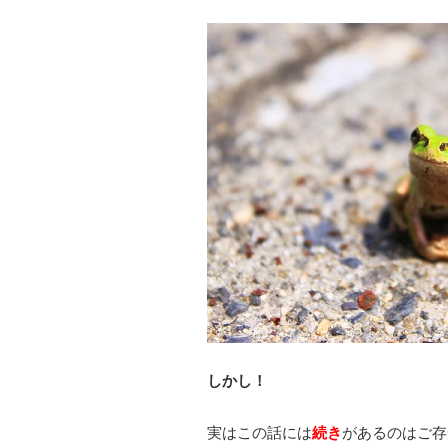
しかし！
実はこの話には
続き
があるのはご存