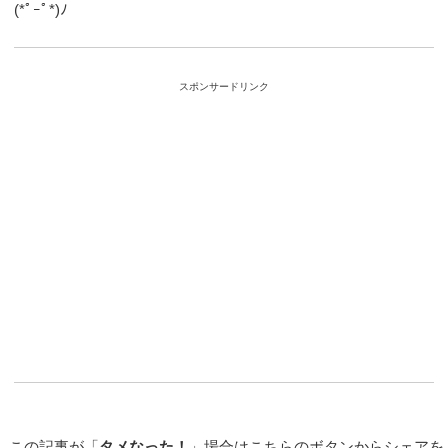
(*ﾟｰﾟ*)ﾉ
スポンサードリンク
この記事が「
タメなった！
」場合はこちらのボタンからシェアを