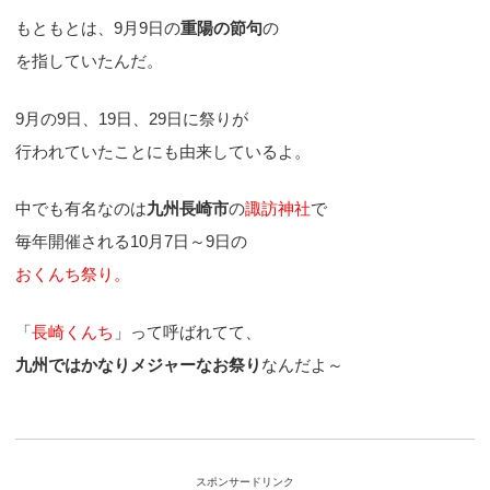
もともとは、9月9日の
重陽の節句
の
を指していたんだ。
9月の9日、19日、29日に祭りが
行われていたことにも由来しているよ。
中でも有名なのは
九州長崎市
の
諏訪神社
で
毎年開催される10月7日～9日の
おくんち祭り。
「
長崎くんち
」って呼ばれてて、
九州ではかなりメジャーなお祭り
なんだよ～
スポンサードリンク