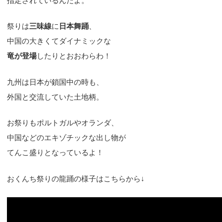
指定されているんだよ。
祭りは
三味線
に
日本舞踊
、
中国の大きくてダイナミックな
竜が登場
したりとおおわらわ！
九州は日本が鎖国中の時も、
外国と交流していた土地柄。
お祭りもポルトガルやオランダ、
中国などのエキゾチックな出し物が
てんこ盛りとなっているよ！
おくんち祭りの龍踊の様子はこちらから↓