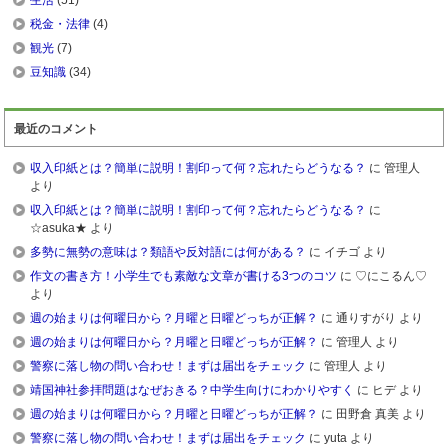
生活
(51)
税金・法律
(4)
観光
(7)
豆知識
(34)
最近のコメント
収入印紙とは？簡単に説明！割印って何？忘れたらどうなる？
に 管理人
より
収入印紙とは？簡単に説明！割印って何？忘れたらどうなる？
に
☆asuka★ より
多勢に無勢の意味は？類語や反対語には何がある？
に イチゴ より
作文の書き方！小学生でも素敵な文章が書ける3つのコツ
に ♡にこるん♡
より
週の始まりは何曜日から？月曜と日曜どっちが正解？
に 通りすがり より
週の始まりは何曜日から？月曜と日曜どっちが正解？
に 管理人 より
警察に落し物の問い合わせ！まずは届出をチェック
に 管理人 より
靖国神社参拝問題はなぜおきる？中学生向けにわかりやすく
に ヒデ より
週の始まりは何曜日から？月曜と日曜どっちが正解？
に 田野倉 真美 より
警察に落し物の問い合わせ！まずは届出をチェック
に yuta より