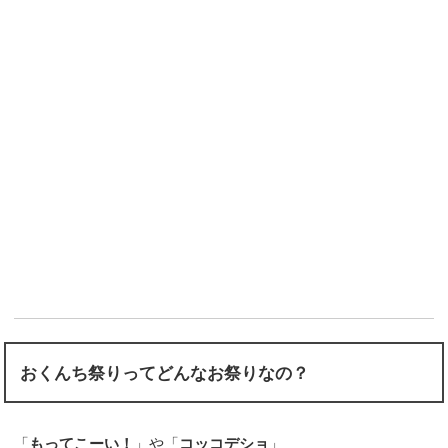
おくんち祭りってどんなお祭りなの？
「
もってこーい！
」や「
コッコデショ
」