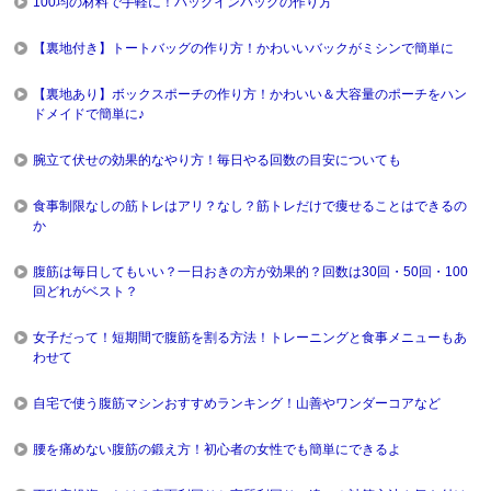
100均の材料で手軽に！バッグインバッグの作り方
【裏地付き】トートバッグの作り方！かわいいバックがミシンで簡単に
【裏地あり】ボックスポーチの作り方！かわいい＆大容量のポーチをハン
ドメイドで簡単に♪
腕立て伏せの効果的なやり方！毎日やる回数の目安についても
食事制限なしの筋トレはアリ？なし？筋トレだけで痩せることはできるの
か
腹筋は毎日してもいい？一日おきの方が効果的？回数は30回・50回・100
回どれがベスト？
女子だって！短期間で腹筋を割る方法！トレーニングと食事メニューもあ
わせて
自宅で使う腹筋マシンおすすめランキング！山善やワンダーコアなど
腰を痛めない腹筋の鍛え方！初心者の女性でも簡単にできるよ