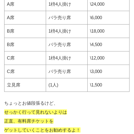
A席
1枡4人掛け
\24,000
A席
バラ売り席
\6,000
B席
1枡4人掛け
\18,000
B席
バラ売り席
\4,500
C席
1枡4人掛け
\12,000
C席
バラ売り席
\3,000
立見席
(1人)
\1,500
ちょっとお値段張るけど、
せっかく行って見れないよりは
正直、有料席チケットを
ゲットしていくことをお勧めするよ！