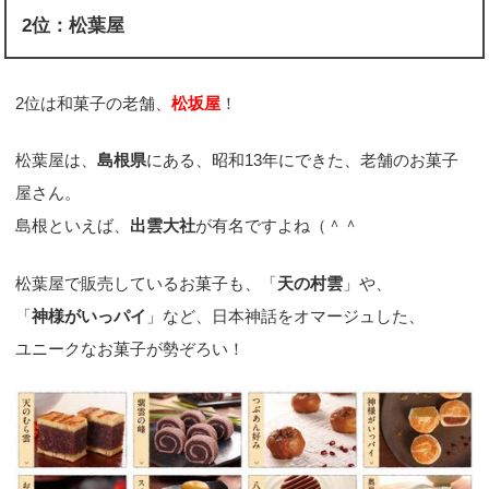
2位：松葉屋
2位は和菓子の老舗、
松坂屋
！
松葉屋は、
島根県
にある、昭和13年にできた、老舗のお菓子
屋さん。
島根といえば、
出雲大社
が有名ですよね（＾＾
松葉屋で販売しているお菓子も、「
天の村雲
」や、
「
神様がいっパイ
」など、日本神話をオマージュした、
ユニークなお菓子が勢ぞろい！