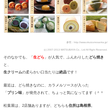
参照：http://www.okuizumosanka.jp/
(c) 2007-2013 MATSUBAYA Co., Ltd All Right Reserved.
そのなかでも、「
生どら
」が人気で、ふんわりした
どら焼き
と、
生クリーム
の柔らかい口当たりは
絶品
です！
最近は、どら焼きなのに、カラメルソースが入った
「
プリン味
」が発売されて、ちょっと気になってます（＾＾
松葉屋は、2店舗ありますが、どちらも
住所は島根県
。