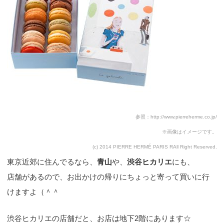
参照：http://www.pierreherme.co.jp/
※画像はイメージです。
(c) 2014 PIERRE HERMÉ PARIS RAll Right Reserved.
東京近郊に住んでるなら、
青山
や、
渋谷ヒカリエ
にも、
店舗があるので、お出かけの帰りにちょっと寄って買いに行
けますよ（＾＾
渋谷ヒカリエの店舗だと、お店は地下2階にあります☆