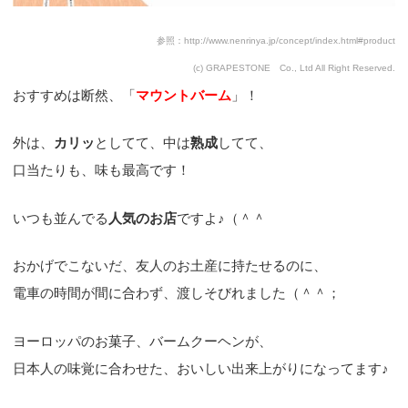
参照：http://www.nenrinya.jp/concept/index.html#product
(c) GRAPESTONE Co., Ltd All Right Reserved.
おすすめは断然、「
マウントバーム
」！
外は、
カリッ
としてて、中は
熟成
してて、
口当たりも、味も最高です！
いつも並んでる
人気のお店
ですよ♪（＾＾
おかげでこないだ、友人のお土産に持たせるのに、
電車の時間が間に合わず、渡しそびれました（＾＾；
ヨーロッパのお菓子、バームクーヘンが、
日本人の味覚に合わせた、おいしい出来上がりになってます♪