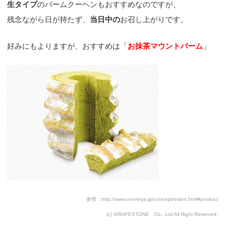
生タイプ
のバームクーヘンもおすすめなのですが、
残念ながら日が持たず、
当日中の
お召し上がりです。
好みにもよりますが、おすすめは「
お抹茶マウントバーム
」
参照：http://www.nenrinya.jp/concept/index.html#product
(c) GRAPESTONE Co., Ltd All Right Reserved.