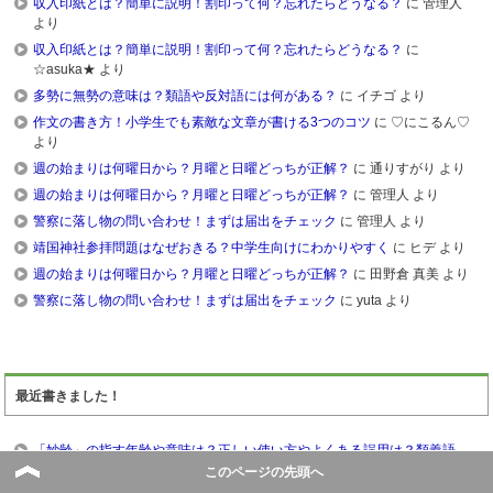
収入印紙とは？簡単に説明！割印って何？忘れたらどうなる？
に 管理人
より
収入印紙とは？簡単に説明！割印って何？忘れたらどうなる？
に
☆asuka★ より
多勢に無勢の意味は？類語や反対語には何がある？
に イチゴ より
作文の書き方！小学生でも素敵な文章が書ける3つのコツ
に ♡にこるん♡
より
週の始まりは何曜日から？月曜と日曜どっちが正解？
に 通りすがり より
週の始まりは何曜日から？月曜と日曜どっちが正解？
に 管理人 より
警察に落し物の問い合わせ！まずは届出をチェック
に 管理人 より
靖国神社参拝問題はなぜおきる？中学生向けにわかりやすく
に ヒデ より
週の始まりは何曜日から？月曜と日曜どっちが正解？
に 田野倉 真美 より
警察に落し物の問い合わせ！まずは届出をチェック
に yuta より
最近書きました！
「妙齢」の指す年齢や意味は？正しい使い方やよくある誤用は？類義語、
英語表現はコレ！
このページの先頭へ