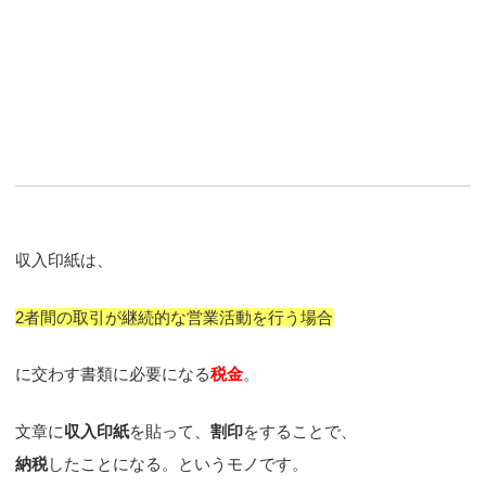
収入印紙は、
2者間の取引が継続的な営業活動を行う場合
に交わす書類に必要になる
税金
。
文章に
収入印紙
を貼って、
割印
をすることで、
納税
したことになる。というモノです。