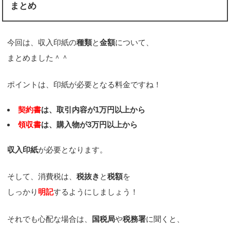
まとめ
今回は、収入印紙の
種類
と
金額
について、
まとめました＾＾
ポイントは、印紙が必要となる料金ですね！
契約書
は、取引内容が1万円以上から
領収書
は、購入物が3万円以上から
収入印紙
が必要となります。
そして、消費税は、
税抜き
と
税額
を
しっかり
明記
するようにしましょう！
それでも心配な場合は、
国税局
や
税務署
に聞くと、